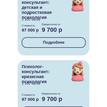
консультант:
детская и
подростковая
психология
1 100 часов
Ежемесячно от
Стоимость
9 700 р
97 000 р
Подробнее
Психолог-
консультант:
кризисная
психология
1 100 часов
Ежемесячно от
Стоимость
9 700 р
97 000 р