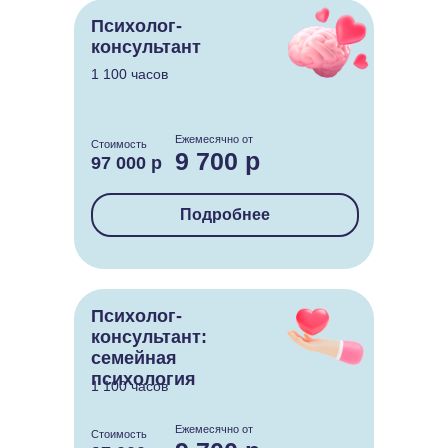
Психолог-
консультант
1 100 часов
Ежемесячно от
Стоимость
9 700 р
97 000 р
Подробнее
Психолог-
консультант:
семейная
психология
1 100 часов
Ежемесячно от
Стоимость