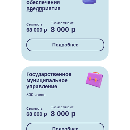
обеспечения
предприятия
502 часа
Ежемесячно от
Стоимость
8 000 р
68 000 р
Подробнее
Государственное
муниципальное
управление
500 часов
Ежемесячно от
Стоимость
8 000 р
68 000 р
Подробнее