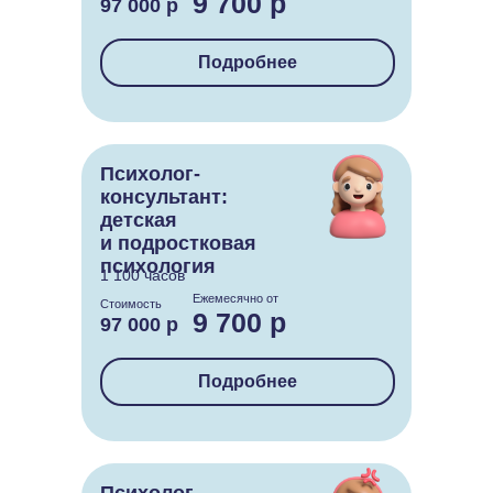
9 700 р
97 000 р
Подробнее
Психолог-
консультант:
детская
и подростковая
психология
1 100 часов
Ежемесячно от
Стоимость
9 700 р
97 000 р
Подробнее