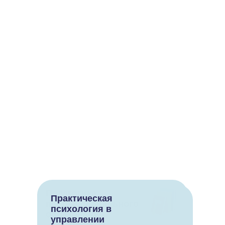
Педагогика
Практическая
профессионального
психология в
образования
управлении