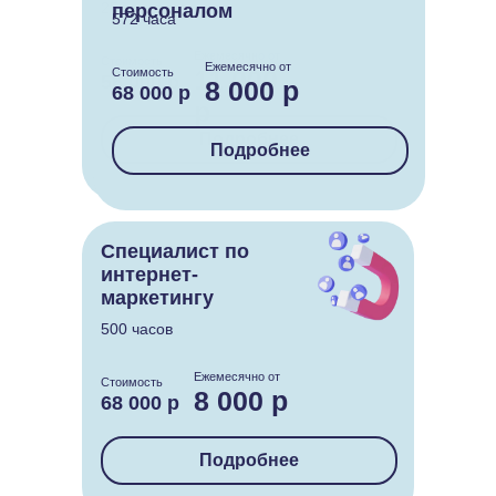
256 часов
персоналом
572 часа
Ежемесячно от
Стоимость
Ежемесячно от
11 000
Стоимость
56 000 р
8 000 р
68 000 р
р
Подробнее
Подробнее
Специалист по
интернет-
маркетингу
500 часов
Ежемесячно от
Стоимость
8 000 р
68 000 р
Подробнее