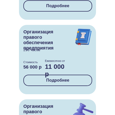
Подробнее
Организация
правого
обеспечения
предприятия
256 часов
Ежемесячно от
Стоимость
11 000
56 000 р
р
Подробнее
Организация
правого