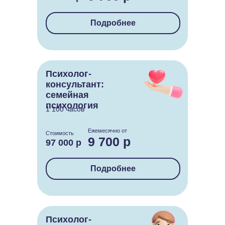
Подробнее
Психолог-
консультант:
семейная
психология
1 100 часов
Ежемесячно от
Стоимость
9 700 р
97 000 р
Подробнее
Психолог-