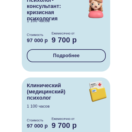
Психолог-
консультант:
кризисная
психология
1 100 часов
Ежемесячно от
Стоимость
9 700 р
97 000 р
Подробнее
Клинический
(медицинский)
психолог
1 100 часов
Ежемесячно от
Стоимость
9 700 р
97 000 р