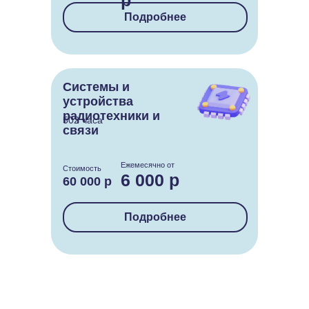
р
Подробнее
Системы и
устройства
радиотехники и
502 часа
связи
Ежемесячно от
Стоимость
6 000 р
60 000 р
Подробнее