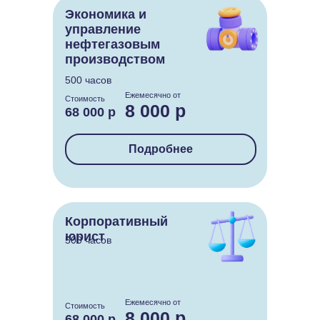
Экономика и
управление
нефтегазовым
производством
500 часов
Ежемесячно от
Стоимость
8 000 р
68 000 р
Подробнее
Корпоративный
юрист
500 часов
Ежемесячно от
Стоимость
8 000 р
68 000 р