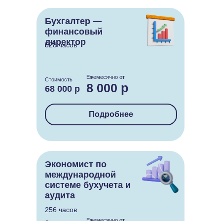
Бухгалтер —
финансовый
директор
528 часов
Ежемесячно от
Стоимость
8 000 р
68 000 р
Подробнее
Экономист по
международной
системе бухучета и
аудита
256 часов
Ежемесячно от