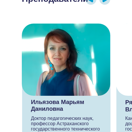
Ильязова Марьям
Ря
Даниловна
В
Доктор педагогических наук,
Ка
профессор Астраханского
до
государственного технического
го