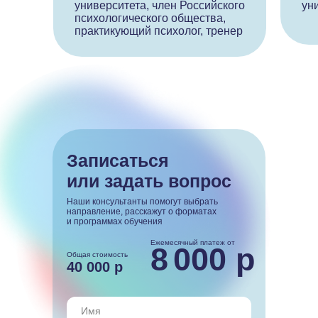
университета, член Российского
ун
психологического общества,
практикующий психолог, тренер
Записаться
или задать вопрос
Наши консультанты помогут выбрать
направление, расскажут о форматах
и программах обучения
Ежемесячный платеж от
8
000 р
Общая стоимость
40 000 р