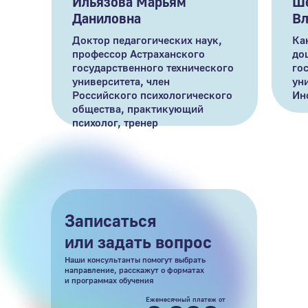
Ильязова Марьям
Ш
Даниловна
Вл
Доктор педагогических наук,
Ка
профессор Астраханского
до
государственного технического
го
университета, член
ун
Российского психологического
Ин
общества, практикующий
психолог, тренер
Записаться
или задать вопрос
Наши консультанты помогут выбрать
направление, расскажут о форматах
и программах обучения
Ежемесячный платеж от