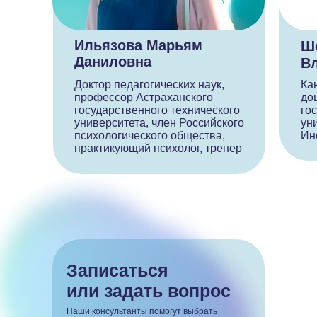
Ильязова Марьям
Ш
Даниловна
В
Доктор педагогических наук,
Ка
профессор Астраханского
до
государственного технического
го
университета, член Российского
ун
психологического общества,
Ин
практикующий психолог, тренер
Записаться
или задать вопрос
Наши консультанты помогут выбрать