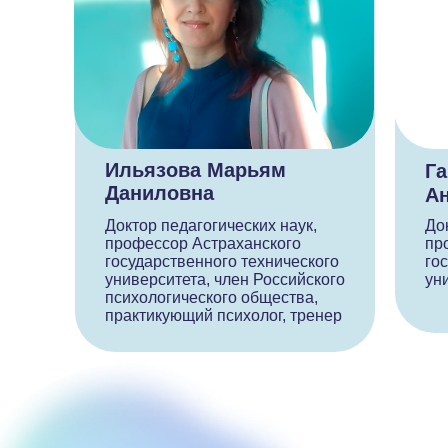
Ильязова Марьям
Га
Даниловна
А
Доктор педагогических наук,
До
профессор Астраханского
пр
государственного технического
го
университета, член Российского
ун
психологического общества,
практикующий психолог, тренер